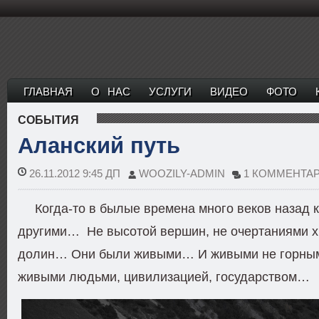
ГЛАВНАЯ
О НАС
УСЛУГИ
ВИДЕО
ФОТО
СОБЫТИЯ
Аланский путь
26.11.2012 9:45 ДП
WOOZILY-ADMIN
1 КОММЕНТА
Когда-то в былые времена много веков назад 
другими… Не высотой вершин, не очертаниями х
долин… Они были живыми… И живыми не горным
живыми людьми, цивилизацией, государством…