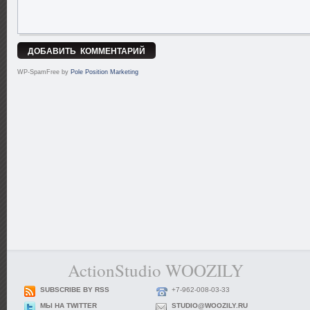
WP-SpamFree by
Pole Position Marketing
ActionStudio WOOZILY
SUBSCRIBE BY RSS
+7-962-008-03-33
МЫ НА TWITTER
STUDIO@WOOZILY.RU