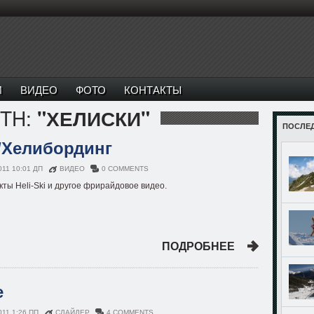
И
ВИДЕО
ФОТО
КОНТАКТЫ
ITH:
"ХЕЛИСКИ"
ПОСЛЕ
/Хелибординг
011 10:01 ДП
ВИДЕО
0 COMMENTS
ты Heli-Ski и другое фрирайдовое видео.
ПОДРОБНЕЕ
е
011 1:26 ПП
СЛАЙДЕР
4 COMMENTS