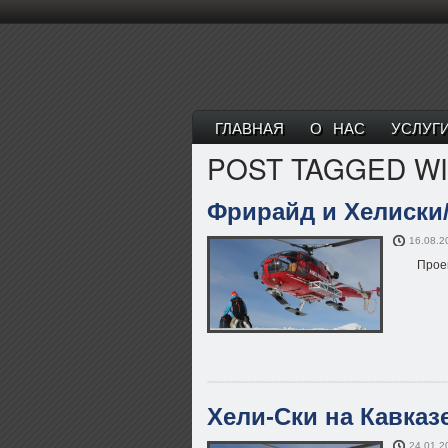
ГЛАВНАЯ
О НАС
УСЛУГ
POST TAGGED W
Фрирайд и Хелиски
16.08.2
Проек
Хели-Ски на Кавказ
24.01.2