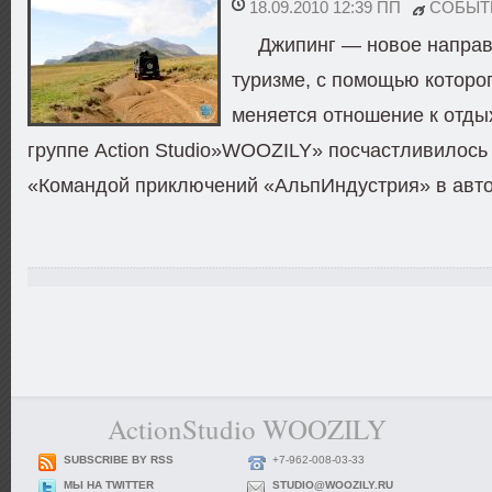
18.09.2010 12:39 ПП
СОБЫТ
Джипинг — новое направ
туризме, с помощью которо
меняется отношение к отды
группе Action Studio»WOOZILY» посчастливилось 
«Командой приключений «АльпИндустрия» в авто
ActionStudio WOOZILY
SUBSCRIBE BY RSS
+7-962-008-03-33
МЫ НА TWITTER
STUDIO@WOOZILY.RU