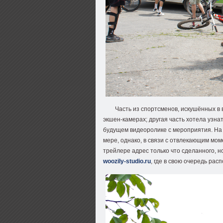
Часть из спортсменов, искушённых в
экшен-камерах; другая часть хотела узн
будущем видеоролике с мероприятия. На
мере, однако, в связи с отвлекающим мо
трейлере адрес только что сделанного, 
woozily-studio.ru
, где в свою очередь ра