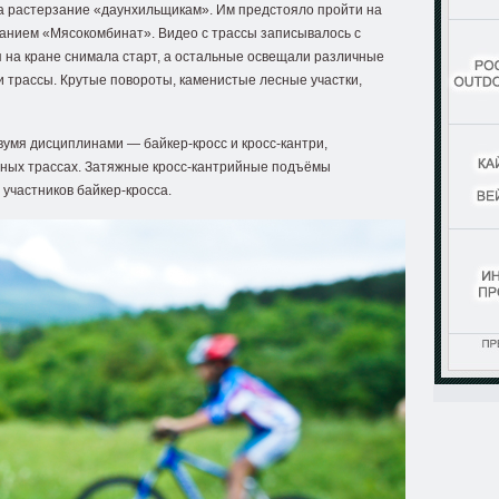
а растерзание «даунхильщикам». Им предстояло пройти на
ванием «Мясокомбинат». Видео с трассы записывалось с
я на кране снимала старт, а остальные освещали различные
 трассы. Крутые повороты, каменистые лесные участки,
вумя дисциплинами — байкер-кросс и кросс-кантри,
ных трассах. Затяжные кросс-кантрийные подъёмы
участников байкер-кросса.