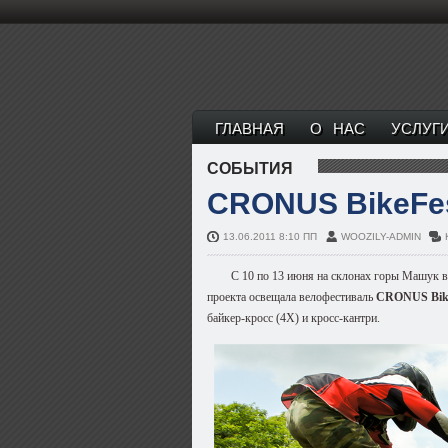
ГЛАВНАЯ
О НАС
УСЛУГ
СОБЫТИЯ
CRONUS BikeFes
13.06.2011 8:10 ПП
WOOZILY-ADMIN
С 10 по 13 июня
на склонах горы Машук
в
проекта
освещала велофестиваль
CRONUS Bike
байкер-кросс (4X) и кросс-кантри.