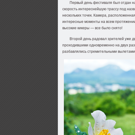
Первый день фестиваля был отдан н
скорость интереснейшую трассу под наз
нескольких точек. Камера, расположенна
интересные моменты на всем протяжении
высокие кикеры — все было снято!
Второй день радовал зрителей уже д
проходившими одновременно на двух раз
разбавлялись стремительными вылетами 