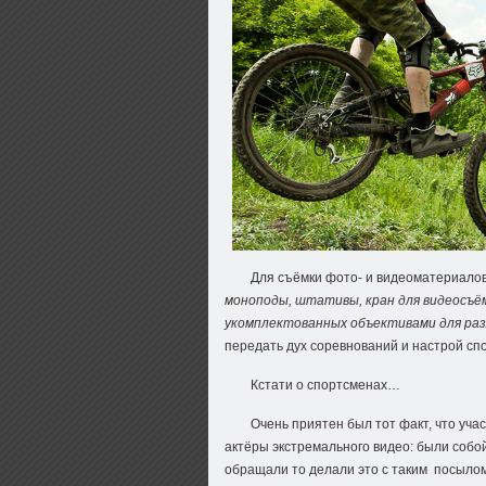
Для съёмки фото- и видеоматериалов
моноподы, штативы, кран для видеосъё
укомплектованных объективами для раз
передать дух соревнований и настрой сп
Кстати о спортсменах…
Очень приятен был тот факт, что уча
актёры экстремального видео: были собой
обращали то делали это с таким посылом