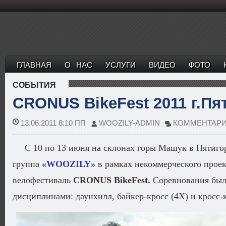
ГЛАВНАЯ
О НАС
УСЛУГИ
ВИДЕО
ФОТО
СОБЫТИЯ
CRONUS BikeFest 2011 г.Пя
13.06.2011 8:10 ПП
WOOZILY-ADMIN
КОММЕНТАРИИ
С 10 по 13 июня
на склонах горы Машук
в Пятиго
группа
«WOOZILY»
в рамках некоммерческого прое
велофестиваль
CRONUS BikeFest.
Соревнования был
дисциплинами: даунхилл, байкер-кросс (4X) и кросс-