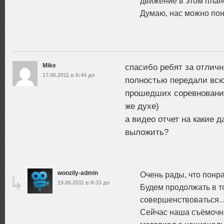
движение в этом пла
Думаю, нас можно по
Mike
спасибо ребят за отлич
17.06.2011 в 6:44 дп
полностью передали всю
прошедших соревнований
же духе)
а видео отчет на какие 
выложить?
woozily-admin
Очень рады, что понр
19.06.2011 в 8:33 дп
Будем продолжать в т
совершенствоватьс
Сейчас наша съёмочн