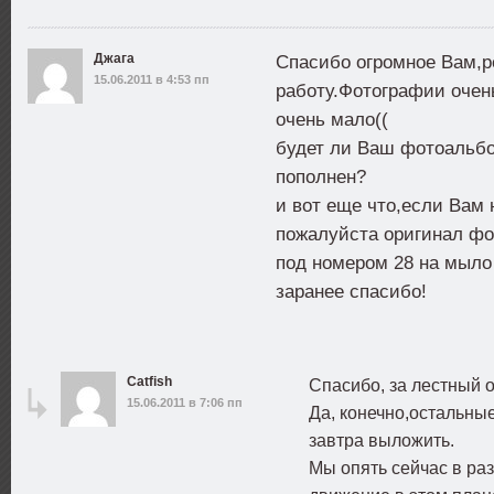
Джага
Спасибо огромное Вам,р
15.06.2011 в 4:53 пп
работу.Фотографии очен
очень мало((
будет ли Ваш фотоальбо
пополнен?
и вот еще что,если Вам 
пожалуйста оригинал фо
под номером 28 на мыл
заранее спасибо!
Catfish
Спасибо, за лестный 
15.06.2011 в 7:06 пп
Да, конечно,остальны
завтра выложить.
Мы опять сейчас в ра