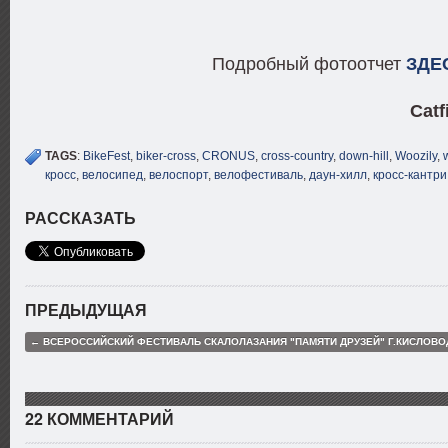
Подробный фотоотчет
ЗДЕ
Catf
TAGS
:
BikeFest
,
biker-cross
,
CRONUS
,
cross-country
,
down-hill
,
Woozily
,
кросс
,
велосипед
,
велоспорт
,
велофестиваль
,
даун-хилл
,
кросс-кантри
РАССКАЗАТЬ
ПРЕДЫДУЩАЯ
← ВСЕРОССИЙСКИЙ ФЕСТИВАЛЬ СКАЛОЛАЗАНИЯ "ПАМЯТИ ДРУЗЕЙ" Г.КИСЛОВО
22 КОММЕНТАРИЙ