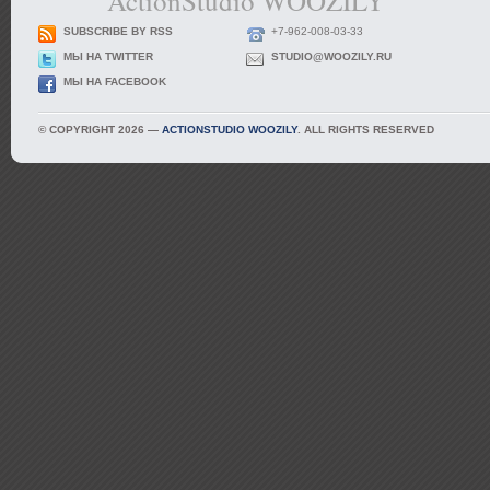
ActionStudio WOOZILY
SUBSCRIBE BY RSS
+7-962-008-03-33
МЫ НА TWITTER
STUDIO@WOOZILY.RU
МЫ НА FACEBOOK
© COPYRIGHT 2026 —
ACTIONSTUDIO WOOZILY
. ALL RIGHTS RESERVED