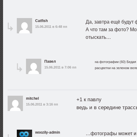
Catfish
Да, завтра ещё будут 
15.06.2011 в 6:48 пп
А что там за фото? М
отыскать…
Павел
на фотографии (60) Бедая
15.06.2011 в 7:06 пп
расцветки на зеленом веле
mitchel
+1 к павлу
15.06.2011 в 3:16 пп
ведь и в середине трас
woozily-admin
…фотографы может и 