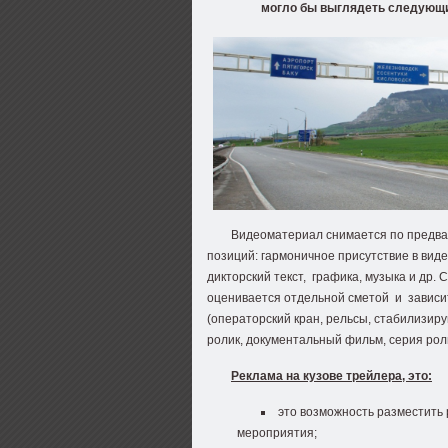
могло бы выглядеть следующ
Видеоматериал снимается по предва
позиций: гармоничное присутствие в вид
дикторский текст, графика, музыка и др.
оценивается отдельной сметой и зависи
(операторский кран, рельсы, стабилизир
ролик, документальный фильм, серия роли
Реклама на кузове трейлера, это:
это возможность разместить
мероприятия;