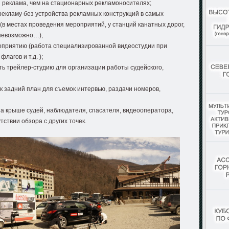
я реклама, чем на стационарных рекламоносителях;
екламу без устройства рекламных конструкций в самых
в местах проведения мероприятий, у станций канатных дорог,
 невозможно…);
оприятию (работа специализированной видеостудии при
агов и т.д. );
ь трейлер-студию для организации работы судейского,
к задний план для съемок интервью, раздачи номеров,
а крыше судей, наблюдателя, спасателя, видеооператора,
тствии обзора с других точек.