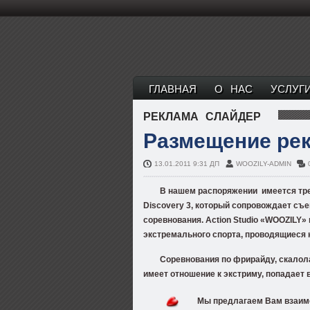
ГЛАВНАЯ
О НАС
УСЛУГ
РЕКЛАМА
СЛАЙДЕР
Размещение ре
13.01.2011 9:31 ДП
WOOZILY-ADMIN
В нашем распоряжении имеется тр
Discovery 3, который сопровождает съ
соревнования
.
Action Studio «WOOZILY»
экстремального спорта, проводящиеся 
Соревнования по фрирайду, скалола
имеет отношение к экстриму, попадает 
Мы предлагаем Вам взаимо