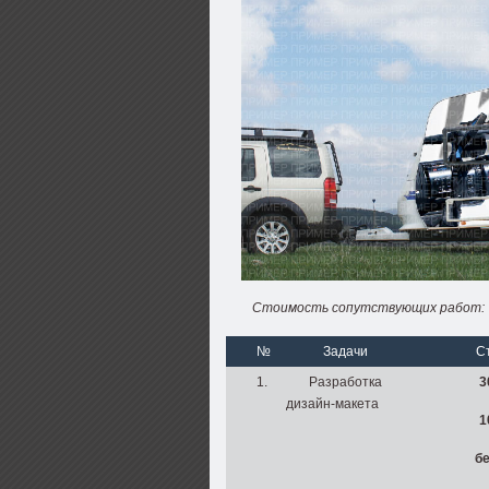
Стоимость сопутствующих работ:
№
Задачи
С
1.
Разработка
3
дизайн-макета
1
б