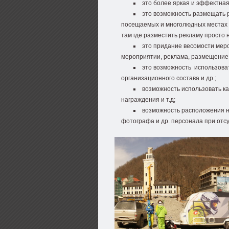
это более яркая и эффектна
это возможность размещать р
посещаемых и многолюдных местах (
там где разместить рекламу просто
это придание весомости мер
мероприятии, реклама, размещение фл
это возможность использоват
организационного состава и др.;
возможность использовать ка
награждения и т.д;
возможность расположения н
фотографа и др. персонала при отсу