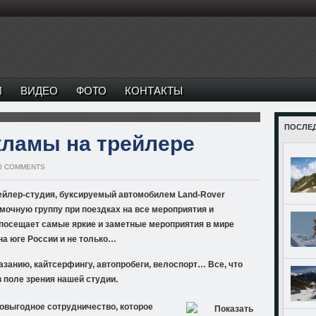
И
ВИДЕО
ФОТО
КОНТАКТЫ
ПОСЛЕ
кламы на трейлере
0 COMMENTS
ейлер-студия, буксируемый автомобилем Land-Rover
емочную группу при поездках на все мероприятия
и
 посещает самые яркие и заметные мероприятия в мире
на юге России и не только…
занию, кайтсерфингу, автопробеги, велоспорт… Все, что
в поле зрения нашей студии.
выгодное сотрудничество, которое