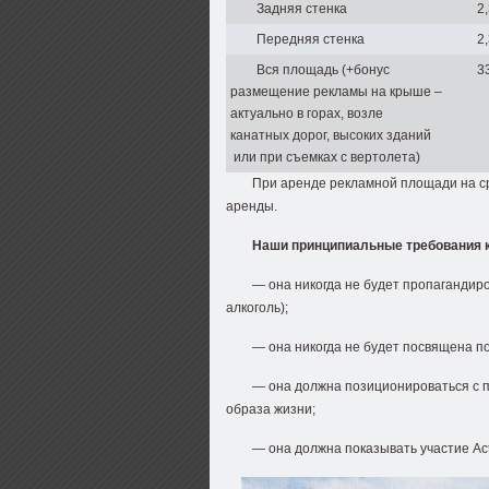
Задняя стенка
2
Передняя стенка
2
Вся площадь (+бонус
3
размещение рекламы на крыше –
актуально в горах, возле
канатных дорог, высоких зданий
или при съемках с вертолета)
При аренде рекламной площади на ср
аренды.
Наши принципиальные требования к
— она никогда не будет пропагандиро
алкоголь);
— она никогда не будет посвящена п
— она должна позиционироваться с п
образа жизни;
— она должна показывать участие Act